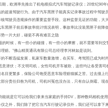
代后期，欧洲率先推出了机电模拟式汽车驾驶记录仪；20世纪9
员的超速驾驶行为。由于汽车黑匣子能真实记录事故过程中驾驶
考核驾驶员违规操作的重要监督手段。这种监督见证的功能，大
车黑匣子前后事故率统计情况表明，事故率比没装黑匣子前降低了3
形势一片大好，碰瓷不再有难言之隐
问题的时候，有一些小的碰撞，有一些小的摩擦，就不需要等到交
司理赔。”佛山精英通讯有限公司总经理李河林如是说到。
济的不断迅猛发展，私家车数量激增，在买车、考驾照已成为时尚
的恶意潜伏；不文明司机，女性司机开车被欺，这些均让各受害司
偿名目更繁多，保险公司饱受恶意车险理赔猫腻之苦。过去撞上
大部分责任归咎为司机，司机叫冤也没办法，只有自认倒霉。现在
功能就是它可以给我们拿来当家庭的手持DV，那种数码相机使用
录仪之外，我们除了把它当汽车行驶记录仪外，我们还可以拿下