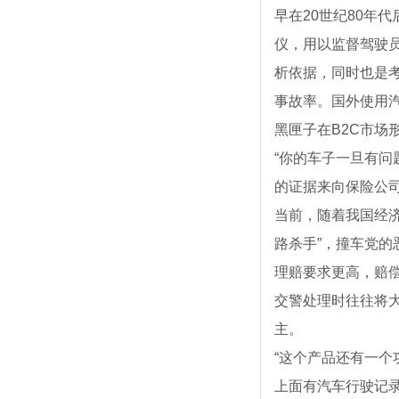
早在20世纪80年
仪，用以监督驾驶
析依据，同时也是
事故率。国外使用汽
黑匣子在B2C市场
“你的车子一旦有
的证据来向保险公
当前，随着我国经
路杀手”，撞车党
理赔要求更高，赔
交警处理时往往将
主。
“这个产品还有一个
上面有汽车行驶记